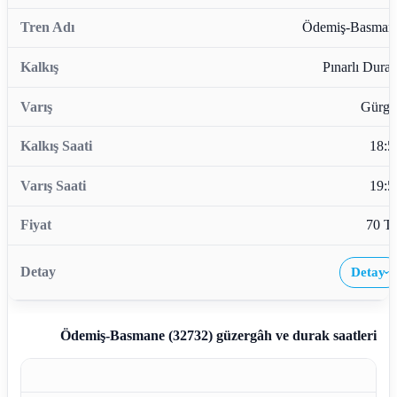
Ödemiş-Basman
Pınarlı Durağ
Gürgü
18:5
19:5
70 T
Detay
›
Ödemiş-Basmane (32732)
güzergâh ve durak saatleri