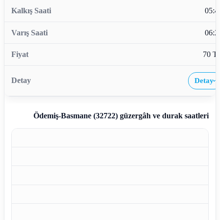
05:4
06:2
70 T
Detay
›
Ödemiş-Basmane (32722)
güzergâh ve durak saatleri