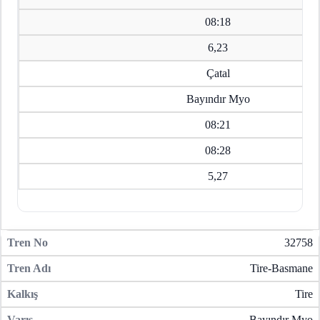
08:18
6,23
Çatal
Bayındır Myo
08:21
08:28
5,27
32758
Tire-Basmane
Tire
Bayındır Myo