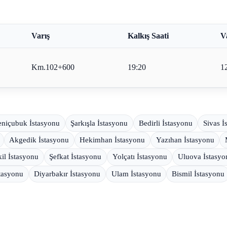
Varış
Kalkış Saati
V
Km.102+600
19:20
1
eniçubuk İstasyonu
Şarkışla İstasyonu
Bedirli İstasyonu
Sivas İ
Akgedik İstasyonu
Hekimhan İstasyonu
Yazıhan İstasyonu
il İstasyonu
Şefkat İstasyonu
Yolçatı İstasyonu
Uluova İstasyo
stasyonu
Diyarbakır İstasyonu
Ulam İstasyonu
Bismil İstasyonu