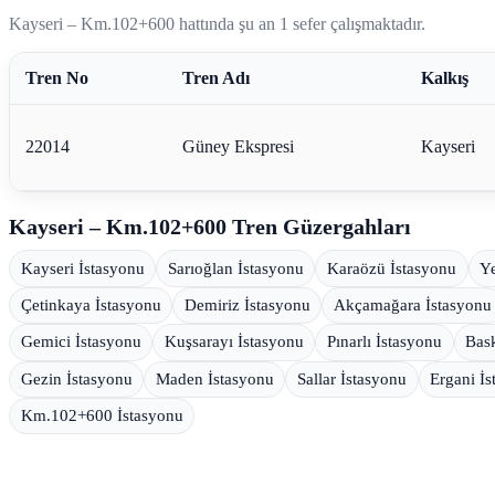
Kayseri – Km.102+600 hattında şu an 1 sefer çalışmaktadır.
Tren No
Tren Adı
Kalkış
22014
Güney Ekspresi
Kayseri
Kayseri – Km.102+600 Tren Güzergahları
Kayseri İstasyonu
Sarıoğlan İstasyonu
Karaözü İstasyonu
Y
Çetinkaya İstasyonu
Demiriz İstasyonu
Akçamağara İstasyonu
Gemici İstasyonu
Kuşsarayı İstasyonu
Pınarlı İstasyonu
Bask
Gezin İstasyonu
Maden İstasyonu
Sallar İstasyonu
Ergani İ
Km.102+600 İstasyonu