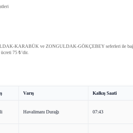
tleri
GULDAK-KARABÜK ve ZONGULDAK-GÖKÇEBEY seferleri ile bağlantılıd
ücreti 75 ₺’dir.
ş
Varış
Kalkış Saati
li
Havalimanı Durağı
07:43