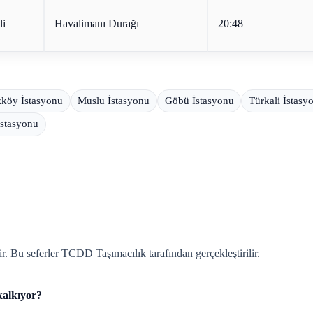
li
Havalimanı Durağı
20:48
köy İstasyonu
Muslu İstasyonu
Göbü İstasyonu
Türkali İstasy
İstasyonu
. Bu seferler TCDD Taşımacılık tarafından gerçekleştirilir.
kalkıyor?