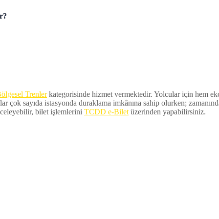
er?
ölgesel Trenler
kategorisinde hizmet vermektedir. Yolcular için hem ekon
lar çok sayıda istasyonda duraklama imkânına sahip olurken; zamanında ka
eleyebilir, bilet işlemlerini
TCDD e-Bilet
üzerinden yapabilirsiniz.