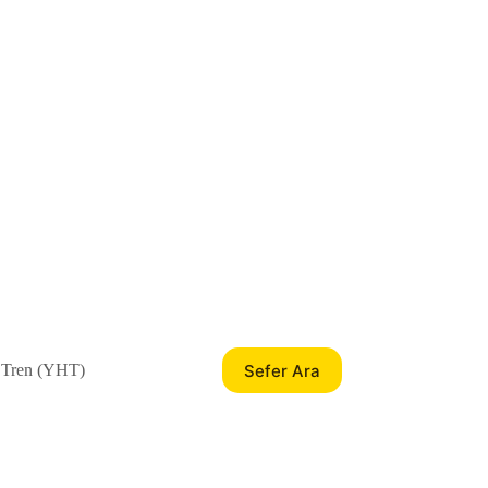
Sefer Ara
 Tren (YHT)