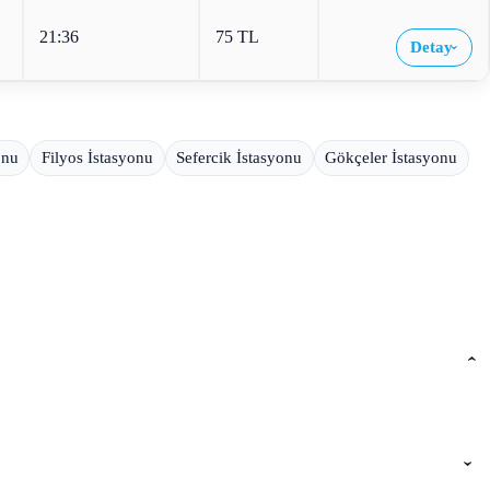
21:36
75 TL
Detay
›
onu
Filyos İstasyonu
Sefercik İstasyonu
Gökçeler İstasyonu