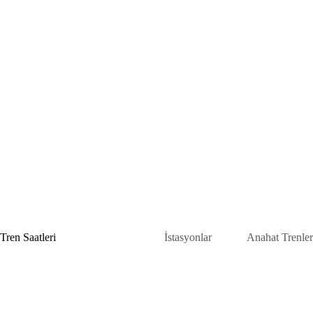
Skip
to
content
Tren Saatleri
İstasyonlar
Anahat Trenler