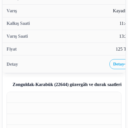
Kayadib
11:4
13:2
125 T
Detay
›
Zonguldak-Karabük (22644)
güzergâh ve durak saatleri