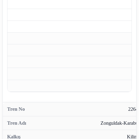
2264
Zonguldak-Karabü
Kiliml