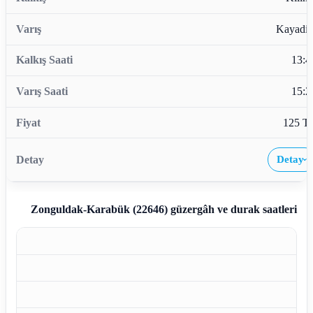
Kayadib
13:4
15:2
125 T
Detay
›
Zonguldak-Karabük (22646)
güzergâh ve durak saatleri