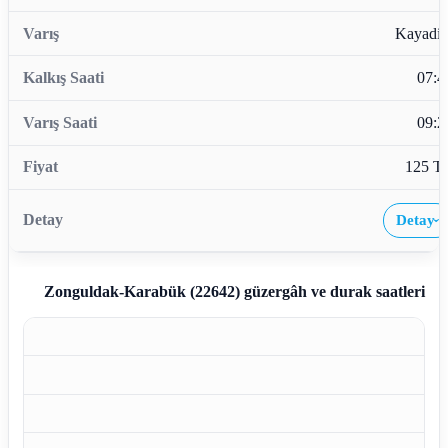
Kayadib
07:4
09:2
125 T
Detay
›
Zonguldak-Karabük (22642)
güzergâh ve durak saatleri