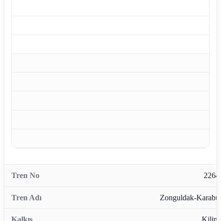
2264
Zonguldak-Karabü
Kiliml