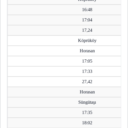
16:48
17:04
17,24
Köprüköy
Horasan
17:05
17:33
27,42
Horasan
Süngütaşı
17:35
18:02