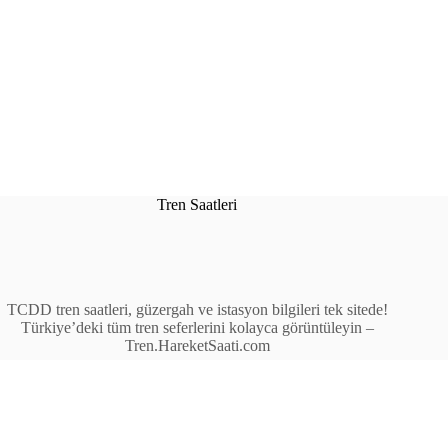
Tren Saatleri
TCDD tren saatleri, güzergah ve istasyon bilgileri tek sitede!
Türkiye’deki tüm tren seferlerini kolayca görüntüleyin –
Tren.HareketSaati.com
Tren Seferleri
İstasyonlar