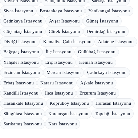
Kayseri İstasyonu
Yeniçubuk İstasyonu
Şarkışla İstasyonu
Sivas İstasyonu
Bostankaya İstasyonu
Yenikangal İstasyonu
Çetinkaya İstasyonu
Avşar İstasyonu
Güneş İstasyonu
Göçentaşı İstasyonu
Cürek İstasyonu
Demirdağ İstasyonu
Divriği İstasyonu
Kemaliye Çaltı İstasyonu
Adatepe İstasyonu
Bağıştaş İstasyonu
İliç İstasyonu
Güllübağ İstasyonu
Yahşiler İstasyonu
Eriç İstasyonu
Kemah İstasyonu
Erzincan İstasyonu
Mercan İstasyonu
Çadırkaya İstasyonu
Erbaş İstasyonu
Karasu İstasyonu
Aşkale İstasyonu
Kandilli İstasyonu
Ilıca İstasyonu
Erzurum İstasyonu
Hasankale İstasyonu
Köprüköy İstasyonu
Horasan İstasyonu
Süngütaşı İstasyonu
Karaurgan İstasyonu
Topdağı İstasyonu
Sarıkamış İstasyonu
Kars İstasyonu