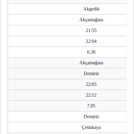
Akgedik
Akçamağara
21:55
22:04
6,38
Akçamağara
Demiriz
22:05
22:12
7,95
Demiriz
Çetinkaya