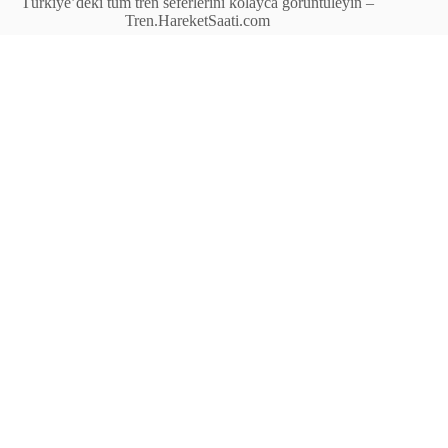
Türkiye’deki tüm tren seferlerini kolayca görüntüleyin –
Tren.HareketSaati.com
Tren Seferleri
İstasyonlar
Anahat Trenleri
Bölgesel Trenler
Ekspres Trenleri
Yüksek Hızlı Tren (YHT)
Site İçi Linkler
İstasyonlar
Anahat Trenleri
Bölgesel Trenler
Ekspres Trenleri
Yüksek Hızlı Tren (YHT)
İletişim
© Tren.HareketSaati.com – Türkiye’deki tren saatleri,